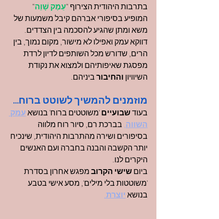
בתרבות היהודית הצירוף "
עֵמֶק שָׁוֵה
" 
המופיע בסיפורי אברהם קיבל משמעות של 
משא ומתן שהגיע להסכמה בין הצדדים. 
דווקא עמק ואפילו לא מישור, מקום נמוך, בין 
הרים, שדורש מכל השותפים לדיון לרדת 
מפסגת שאיפותיהם ולמצוא את נקודת 
השיוויון 
והחיבור
 ביניהם.
מוזמנים להמשיך לשוטט ברוח...
בעוד 
שבועיים
 'משוטטים ברוח' בנושא 
עמק 
השווה
,
 בברכת רם, סיור רוח מלווה 
בסיפורים ושירה מהתרבות היהודית, שינכיח 
יותר הקשבה והבנה בחברה ועם האנשים 
היקרים לנו.
ביום 
שישי הקרוב
 מפגש אחרון בסדרת 
'משוטטות בלי מילים', מסע אישי בטבע 
בנושא
יוצרת
.