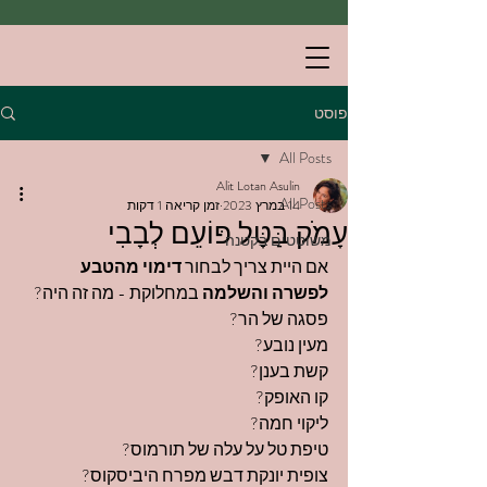
פוסט
All Posts
Alit Lotan Asulin
All Posts
14 במרץ 2023
זמן קריאה 1 דקות
עָמֹק בַּטָּל פּוֹעֵם לְבָבִי
משוטטים בקטנה
אם היית צריך לבחור 
דימוי מהטבע 
לפשרה והשלמה
 במחלוקת - מה זה היה?
פסגה של הר?
מעין נובע?
קשת בענן?
קו האופק?
ליקוי חמה?
טיפת טל על עלה של תורמוס?
צופית יונקת דבש מפרח היביסקוס?